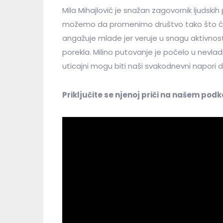
Mila Mihajlović je snažan zagovornik ljudskih
možemo da promenimo društvo tako što ćem
angažuje mlade jer veruje u snagu aktivnosti,
porekla.
Milino putovanje je počelo u nevladi
uticajni mogu biti naši svakodnevni napori 
Priključite se njenoj priči na našem pod