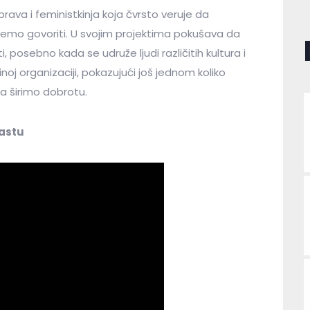
 prava i feministkinja koja čvrsto veruje da
o govoriti. U svojim projektima pokušava da
 posebno kada se udruže ljudi različitih kultura i
noj organizaciji, pokazujući još jednom koliko
da širimo dobrotu.
kastu