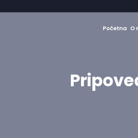
Početna
O 
Pripove