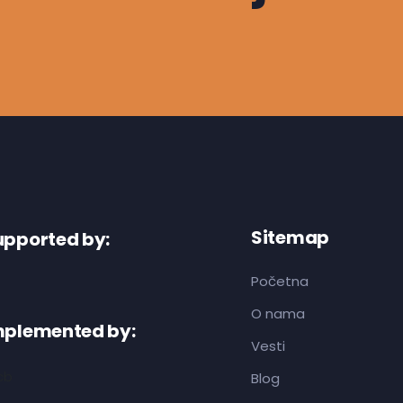
Sitemap
upported by:
Početna
O nama
mplemented by:
Vesti
Blog