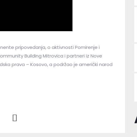
ente pripovedanja, o aktivnosti Pomirenje i
ommunity Building Mitrovica i partneri iz Nove
 ljudska prava – Kosovo, a podržao je američki narod