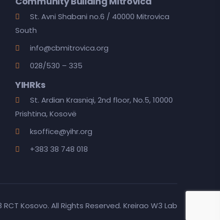
Community Building Mitrovica
St. Avni Shabani no.6 / 40000 Mitrovica
South
info@cbmitrovica.org
028/530 – 335
YIHRks
St. Ardian Krasniqi, 2nd floor, No.5, 10000
Prishtina, Kosovë
ksoffice@yihr.org
+383 38 748 018
 RCT Kosovo. All Rights Reserved. Kreirao
W3 Lab