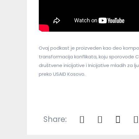
Ovaj podkast je proizveden kao deo kompon
transformacija konflikata, koju sporovode C
društvene inicijative i Inicijative mladih za
preko USAID Kosovo.
Share: