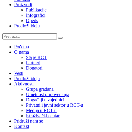
Proizvodi
Publikacije
Infografici
Opeds
Predloži ideju
Претрага
за:
Početna
O nama
Šta je RCT
Partneri
Donatori
Vesti
Predloži ideju
Aktivnosti
Grupa građana
Umetnost pripovedanja
Događaji u zajednici
Privatni i javni sektor u RCT-u
Medija u RCT-u
Istraživački centar
Pridruži nam se
Kontakt