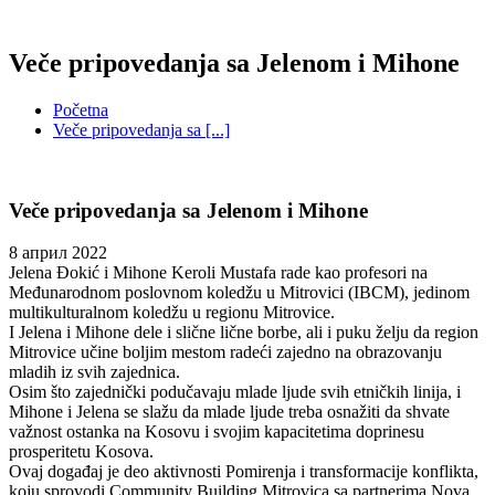
Veče pripovedanja sa Jelenom i Mihone
Početna
Veče pripovedanja sa [...]
Veče pripovedanja sa Jelenom i Mihone
8 април 2022
Jelena Đokić i Mihone Keroli Mustafa rade kao profesori na
Međunarodnom poslovnom koledžu u Mitrovici (IBCM), jedinom
multikulturalnom koledžu u regionu Mitrovice.
I Jelena i Mihone dele i slične lične borbe, ali i puku želju da region
Mitrovice učine boljim mestom radeći zajedno na obrazovanju
mladih iz svih zajednica.
Osim što zajednički podučavaju mlade ljude svih etničkih linija, i
Mihone i Jelena se slažu da mlade ljude treba osnažiti da shvate
važnost ostanka na Kosovu i svojim kapacitetima doprinesu
prosperitetu Kosova.
Ovaj događaj je deo aktivnosti Pomirenja i transformacije konflikta,
koju sprovodi Community Building Mitrovica sa partnerima Nova