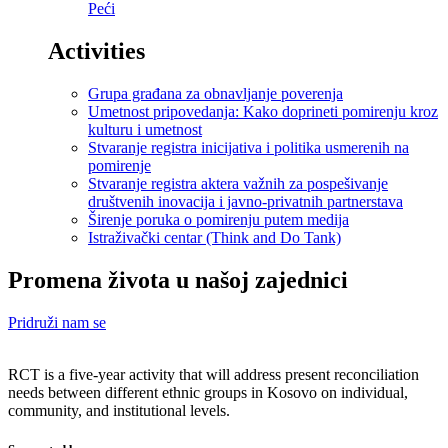
Peći
Activities
Grupa građana za obnavljanje poverenja
Umetnost pripovedanja: Kako doprineti pomirenju kroz
kulturu i umetnost
Stvaranje registra inicijativa i politika usmerenih na
pomirenje
Stvaranje registra aktera važnih za pospešivanje
društvenih inovacija i javno-privatnih partnerstava
Širenje poruka o pomirenju putem medija
Istraživački centar (Think and Do Tank)
Promena života u našoj zajednici
Pridruži nam se
RCT is a five-year activity that will address present reconciliation
needs between different ethnic groups in Kosovo on individual,
community, and institutional levels.