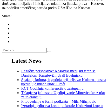
društvena inicijativa i Inicijative mladih za ljudska prava – Kosovo,
uz podršku američkog naroda preko USAID-a na Kosovu.
Share:
Претрага
за:
Latest News
Različite perspektive: Kosovski medijski teren sa
Danijelom Tomašević i Urall Boshnjaku
Spajanje kultura, izgradnja prijateljstva: Kulturna poseta
ujedinjuje mlade ljude u Peći
RCT Godišnja konferencija o zastupanju
Trčanje za jedinstvo: Ujedinjavanje Mitrovice kroz trku
za toleranciju
Pripovedanje u formi podkasta – Mila Mihajlović
Izgradnja jedinstva korak po korak: Kohezioni krug u