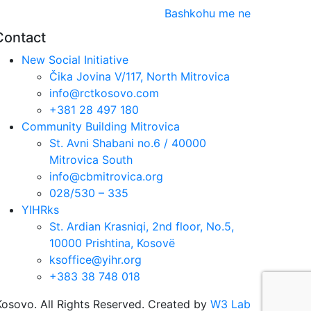
Bashkohu me ne
Contact
New Social Initiative
Čika Jovina V/117, North Mitrovica
info@rctkosovo.com
+381 28 497 180
Community Building Mitrovica
St. Avni Shabani no.6 / 40000
Mitrovica South
info@cbmitrovica.org
028/530 – 335
YIHRks
St. Ardian Krasniqi, 2nd floor, No.5,
10000 Prishtina, Kosovë
ksoffice@yihr.org
+383 38 748 018
sovo. All Rights Reserved. Created by
W3 Lab