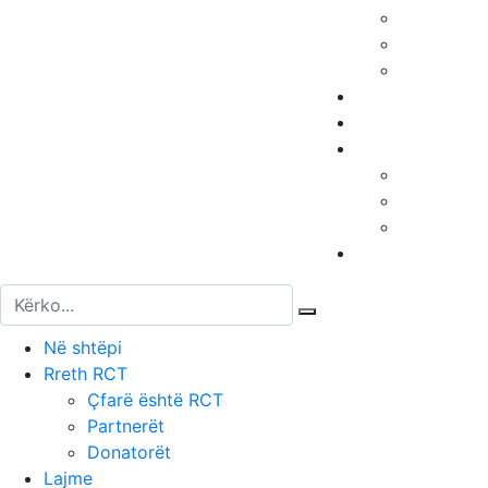
Search
for:
Në shtëpi
Rreth RCT
Çfarë është RCT
Partnerët
Donatorët
Lajme