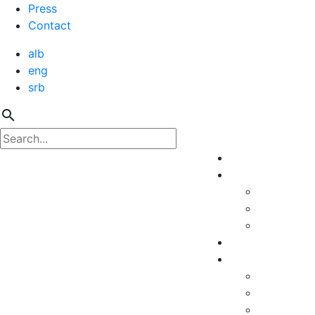
Press
Contact
alb
eng
srb
search