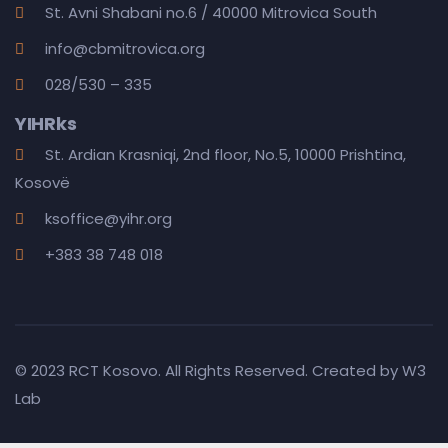
St. Avni Shabani no.6 / 40000 Mitrovica South
info@cbmitrovica.org
028/530 – 335
YIHRks
St. Ardian Krasniqi, 2nd floor, No.5, 10000 Prishtina,
Kosovë
ksoffice@yihr.org
+383 38 748 018
© 2023 RCT Kosovo. All Rights Reserved. Created by
W3
Lab