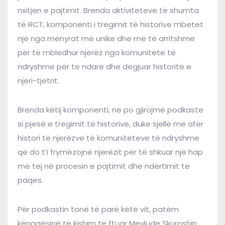
nxitjen e pajtimit. Brenda aktiviteteve të shumta
të RCT, komponenti i tregimit të historive mbetet
një nga mënyrat më unike dhe më të arritshme
për të mbledhur njerëz nga komunitete të
ndryshme për të ndarë dhe dëgjuar historitë e
njëri-tjetrit.
Brenda këtij komponenti, ne po gjirojmë podkaste
si pjesë e tregimit të historive, duke sjellë më afër
histori të njerëzve të komuniteteve të ndryshme
që do t’i frymëzojnë njerëzit për të shkuar një hap
më tej në procesin e pajtimit dhe ndërtimit të
paqes.
Për podkastin tonë të parë këtë vit, patëm
kënaqësinë të kishim të ftuar Mevlude Skuroshin,