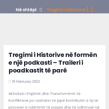
Në shtëpi
Tregimi i Historive [...]
Tregimi i Historive në formën
e një podkasti – Traileri i
poadkastit të parë
16 February 2022
Aktiviteti i Pajtimit dhe Transformimit të
Konflikteve po vazhdon të japë kontributin e tij në
procesin e ndërtimit të paqes dhe të ndihmojë në