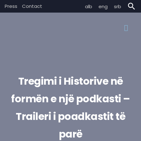
search
Press
Contact
alb
eng
srb
Tregimi i Historive në
formën e një podkasti –
Traileri i poadkastit të
parë