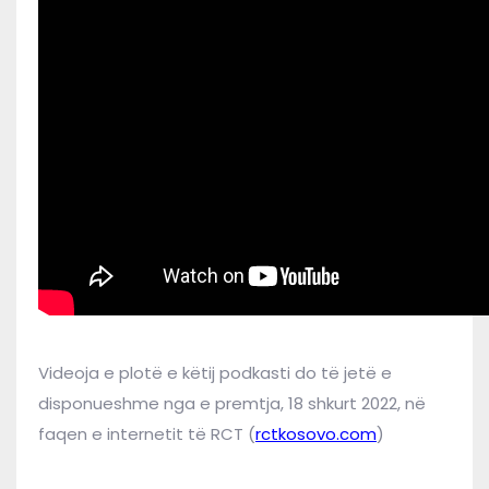
Videoja e plotë e këtij podkasti do të jetë e
disponueshme nga e premtja, 18 shkurt 2022, në
faqen e internetit të RCT (
rctkosovo.com
)