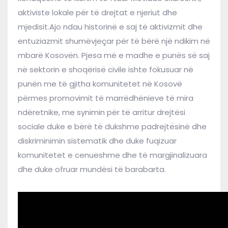
aktiviste lokale për të drejtat e njeriut dhe
mjedisit.Ajo ndau historinë e saj të aktivizmit dhe
entuziazmit shumëvjeçar për të bërë një ndikim në
mbarë Kosovën. Pjesa më e madhe e punës së saj
në sektorin e shoqërisë civile ishte fokusuar në
punën me të gjitha komunitetet në Kosovë
përmes promovimit të marrëdhënieve të mira
ndëretnike, me synimin për të arritur drejtësi
sociale duke e bërë të dukshme padrejtësinë dhe
diskriminimin sistematik dhe duke fuqizuar
komunitetet e cenueshme dhe të margjinalizuara
dhe duke ofruar mundësi të barabarta.